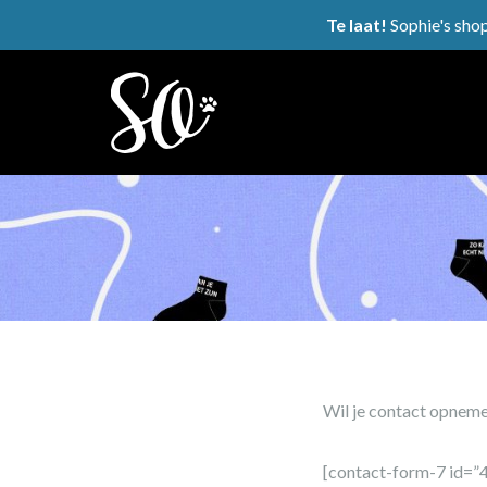
Te laat!
Sophie's shop
Wil je contact opneme
[contact-form-7 id=”4