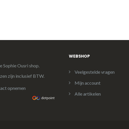
WEBSHOP
le Sophie Ousri shop.
Veelgestelde vragen
jzen zijn inclusief BTW.
Mijn account
act opnemen
Alle artikelen