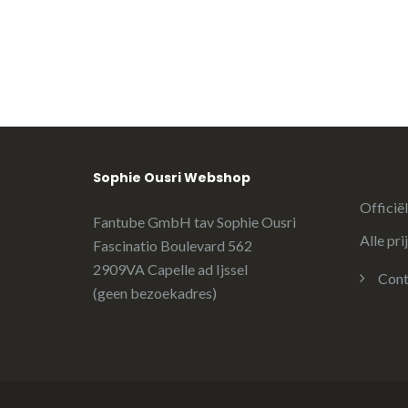
Sophie Ousri Webshop
Officië
Fantube GmbH tav Sophie Ousri
Alle pri
Fascinatio Boulevard 562
2909VA Capelle ad Ijssel
Cont
(geen bezoekadres)