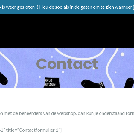
 is weer gesloten :( Hou de socials in de gaten om te zien wanneer 
Contact
n met de beheerders van de webshop, dan kun je onderstaand form
1″ title=”Contactformulier 1″]