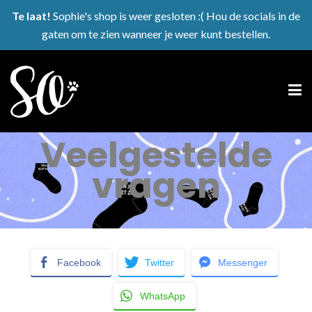
Te laat!
Sophie's shop is weer gesloten :( Hou de socials in de
gaten om te zien wanneer je weer kunt bestellen.
Veelgestelde
vragen
Facebook
Twitter
Messenger
WhatsApp